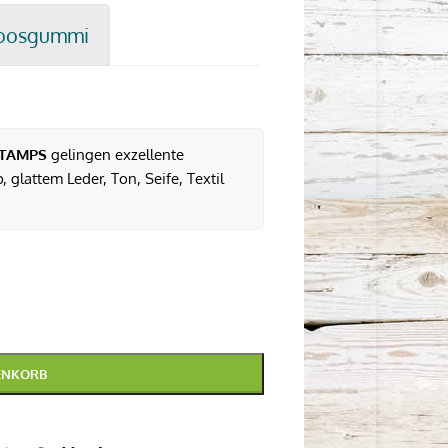
oosgummi
TAMPS
gelingen exzellente
 glattem Leder, Ton, Seife, Textil
ENKORB