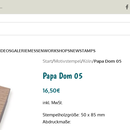
..
IDEOS
GALERIE
MESSEN
WORKSHOPS
NEWSTAMPS
Start
/
Motivstempel
/
Köln
/
Papa Dom 05
Papa Dom 05
16,50
€
inkl. MwSt.
Stempelholzgröße: 50 x 85 mm
Abdruckmaße: