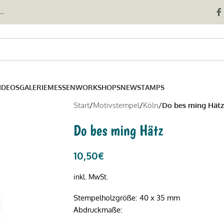
..
IDEOS
GALERIE
MESSEN
WORKSHOPS
NEWSTAMPS
Start
/
Motivstempel
/
Köln
/
Do bes ming Hätz
Do bes ming Hätz
10,50
€
inkl. MwSt.
Stempelholzgröße: 40 x 35 mm
Abdruckmaße: