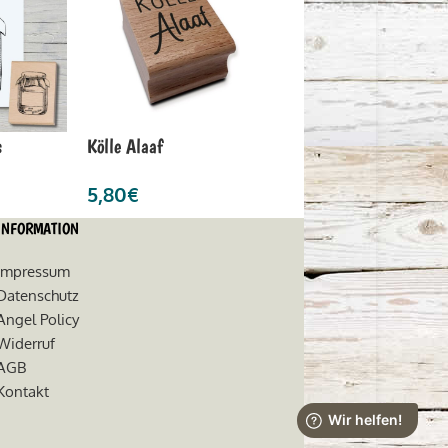
s
Kölle Alaaf
5,80
€
INFORMATION
Impressum
Datenschutz
Angel Policy
Widerruf
AGB
Kontakt