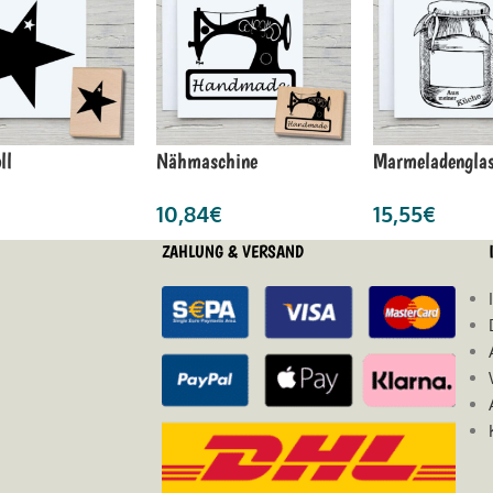
ll
Nähmaschine
Marmeladengla
10,84
€
15,55
€
ZAHLUNG & VERSAND