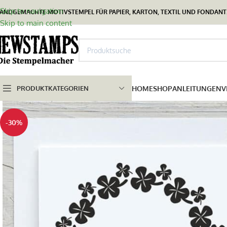
Skip to navigation
ANDGEMACHTE MOTIVSTEMPEL FÜR PAPIER, KARTON, TEXTIL UND FONDANT.
Skip to main content
PRODUKTKATEGORIEN
HOME
SHOP
ANLEITUNGEN
V
-30%