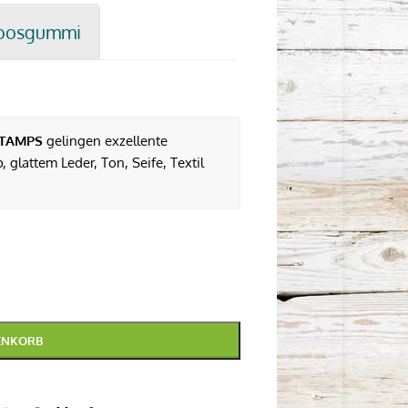
oosgummi
TAMPS
gelingen exzellente
 glattem Leder, Ton, Seife, Textil
ENKORB