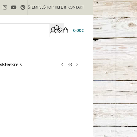
STEMPELSHOP
HILFE & KONTAKT
0,00
€
skleekreis