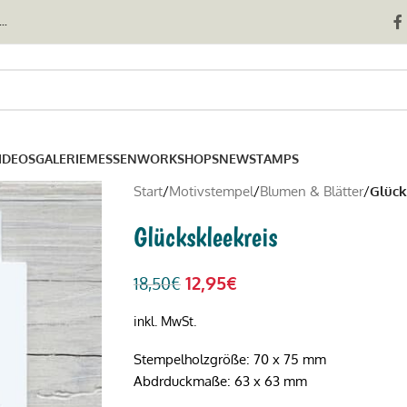
..
IDEOS
GALERIE
MESSEN
WORKSHOPS
NEWSTAMPS
Start
/
Motivstempel
/
Blumen & Blätter
/
Glück
Glückskleekreis
12,95
€
18,50
€
inkl. MwSt.
Stempelholzgröße: 70 x 75 mm
Abdrduckmaße: 63 x 63 mm