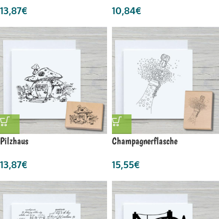
13,87
€
10,84
€
Pilzhaus
Champagnerflasche
13,87
€
15,55
€