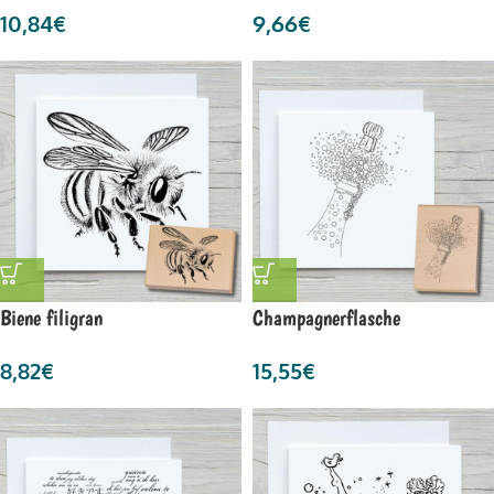
10,84
€
9,66
€
Biene filigran
Champagnerflasche
8,82
€
15,55
€