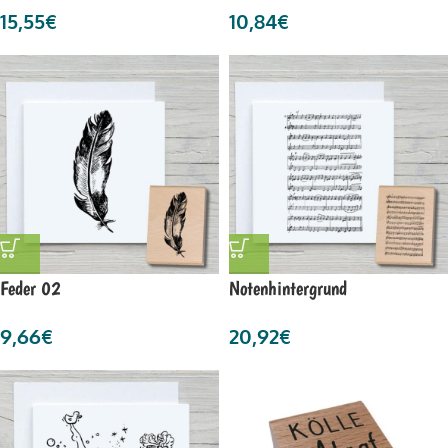
15,55
€
10,84
€
Feder 02
Notenhintergrund
9,66
€
20,92
€