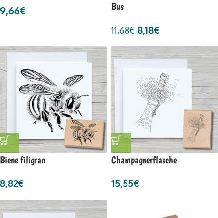
Bus
9,66
€
8,18
€
11,68
€
Biene filigran
Champagnerflasche
8,82
€
15,55
€