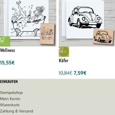
Wellness
-30%
Käfer
15,55
€
7,59
€
10,84
€
EINKAUFEN
Stempelshop
Mein Konto
Warenkorb
Zahlung & Versand