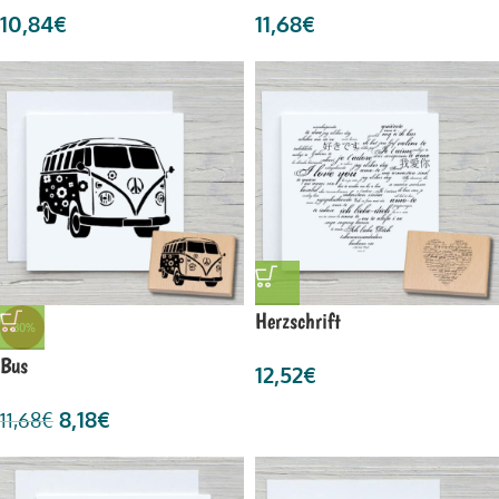
10,84
€
11,68
€
Herzschrift
-30%
Bus
12,52
€
8,18
€
11,68
€