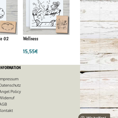
de 02
Wellness
15,55
€
INFORMATION
Impressum
Datenschutz
Angel Policy
Widerruf
AGB
Kontakt