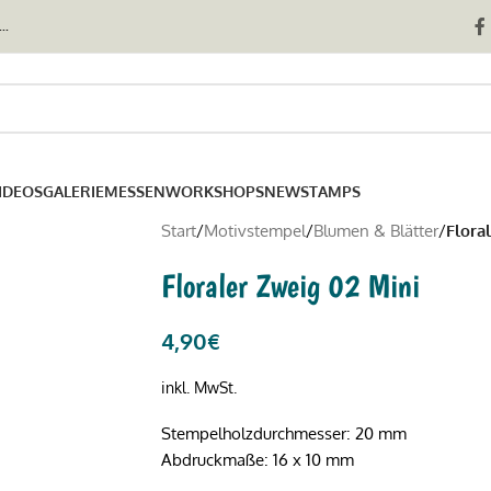
..
IDEOS
GALERIE
MESSEN
WORKSHOPS
NEWSTAMPS
Start
/
Motivstempel
/
Blumen & Blätter
/
Flora
Floraler Zweig 02 Mini
4,90
€
inkl. MwSt.
Stempelholzdurchmesser: 20 mm
Abdruckmaße: 16 x 10 mm