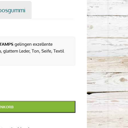
oosgummi
TAMPS
gelingen exzellente
 glattem Leder, Ton, Seife, Textil
ENKORB