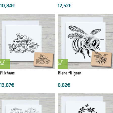
10,84
€
12,52
€
Pilzhaus
Biene filigran
13,87
€
8,82
€