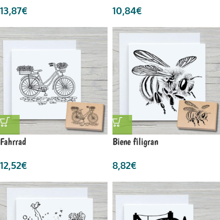
13,87
€
10,84
€
Fahrrad
Biene filigran
12,52
€
8,82
€