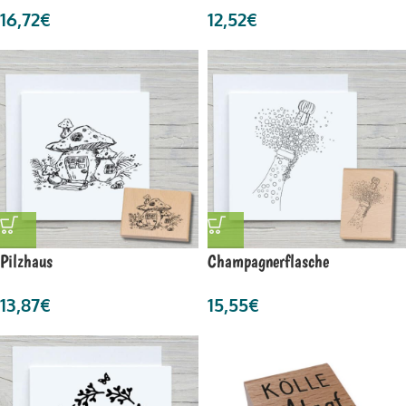
16,72
€
12,52
€
Pilzhaus
Champagnerflasche
13,87
€
15,55
€