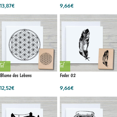
13,87
€
9,66
€
Blume des Lebens
Feder 02
12,52
€
9,66
€