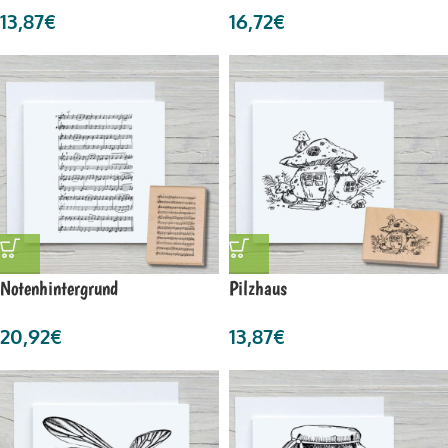
13,87
€
16,72
€
Notenhintergrund
Pilzhaus
20,92
€
13,87
€