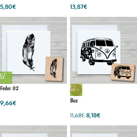
5,80
€
13,87
€
Feder 02
-30%
Bus
9,66
€
8,18
€
11,68
€