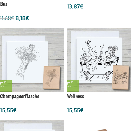
Bus
13,87
€
8,18
€
11,68
€
Champagnerflasche
Wellness
15,55
€
15,55
€