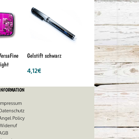
VersaFine
Gelstift schwarz
light
4,12
€
INFORMATION
Impressum
Datenschutz
Angel Policy
Widerruf
AGB