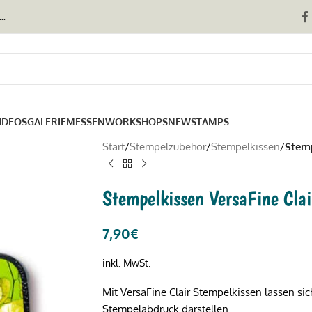
..
IDEOS
GALERIE
MESSEN
WORKSHOPS
NEWSTAMPS
Start
/
Stempelzubehör
/
Stempelkissen
/
Stemp
Stempelkissen VersaFine Clai
7,90
€
inkl. MwSt.
Mit VersaFine Clair Stempelkissen lassen sich
Stempelabdruck darstellen.