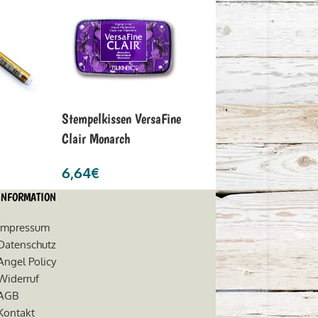
Stempelkissen VersaFine
Clair Monarch
6,64
€
INFORMATION
Impressum
Datenschutz
Angel Policy
Widerruf
AGB
Kontakt