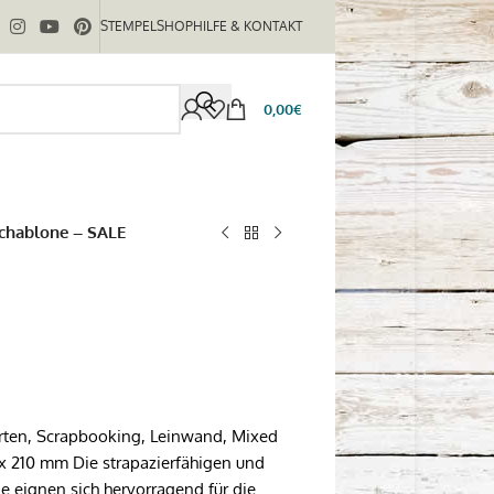
STEMPELSHOP
HILFE & KONTAKT
0,00
€
Schablone – SALE
arten, Scrapbooking, Leinwand, Mixed
 x 210 mm Die strapazierfähigen und
e eignen sich hervorragend für die