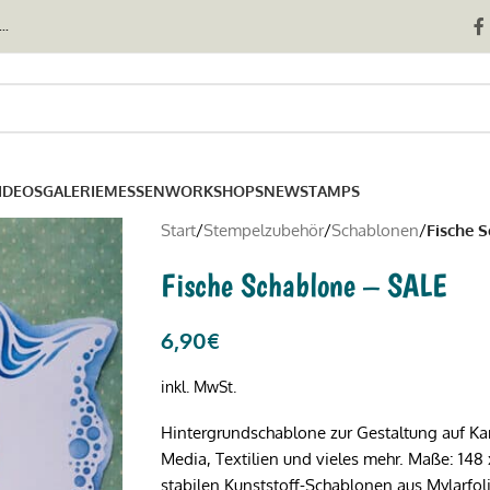
..
IDEOS
GALERIE
MESSEN
WORKSHOPS
NEWSTAMPS
Start
/
Stempelzubehör
/
Schablonen
/
Fische 
Fische Schablone – SALE
6,90
€
inkl. MwSt.
Hintergrundschablone zur Gestaltung auf K
Media, Textilien und vieles mehr. Maße: 148
stabilen Kunststoff-Schablonen aus Mylarfoli