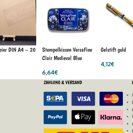
pier DIN A4 – 20
Stempelkissen VersaFine
Gelstift gold
Clair Medieval Blue
4,12
€
6,64
€
ZAHLUNG & VERSAND