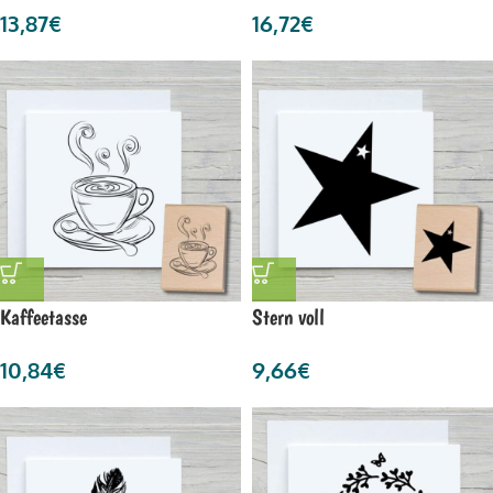
13,87
€
16,72
€
Kaffeetasse
Stern voll
10,84
€
9,66
€