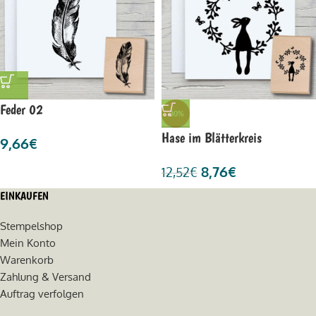
Feder 02
-30%
Hase im Blätterkreis
9,66
€
8,76
€
12,52
€
EINKAUFEN
Stempelshop
Mein Konto
Warenkorb
Zahlung & Versand
Auftrag verfolgen