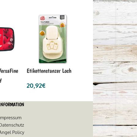
VersaFine
Etikettenstanzer Loch
y
20,92
€
INFORMATION
Impressum
Datenschutz
Angel Policy