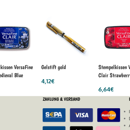
kissen VersaFine
Gelstift gold
Stempelkissen 
edieval Blue
Clair Strawberr
4,12
€
6,64
€
ZAHLUNG & VERSAND