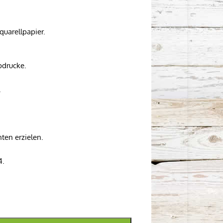
quarellpapier.
bdrucke.
.
ten erzielen.
4.