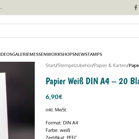
..
IDEOS
GALERIE
MESSEN
WORKSHOPS
NEWSTAMPS
Start
/
Stempelzubehör
/
Papier & Karten
/
Papi
Papier Weiß DIN A4 – 20 Bl
6,90
€
inkl. MwSt.
Format: DIN A4
Farbe: weiß
Zertifikat: PEFC