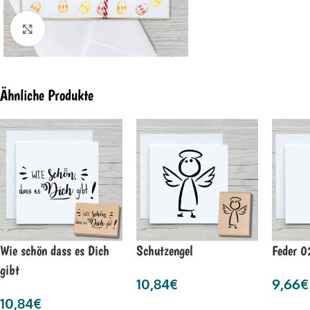
Click to enlarge
Ähnliche Produkte
Wie schön dass es Dich
Schutzengel
Feder 0
gibt
10,84
€
9,66
€
10,84
€