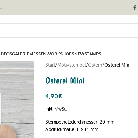
..
IDEOS
GALERIE
MESSEN
WORKSHOPS
NEWSTAMPS
Start
/
Motivstempel
/
Ostern
/
Osterei Mini
Osterei Mini
4,90
€
inkl. MwSt.
Stempelholzdurchmesser: 20 mm
Abdruckmaße: 11 x 14 mm