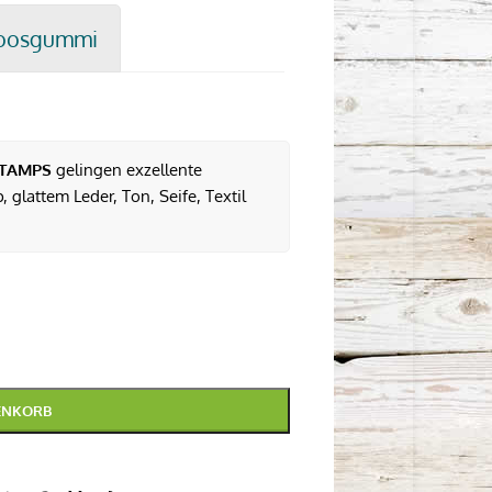
oosgummi
TAMPS
gelingen exzellente
 glattem Leder, Ton, Seife, Textil
ENKORB