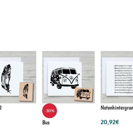
2
Notenhintergru
-30%
20,92
€
Bus