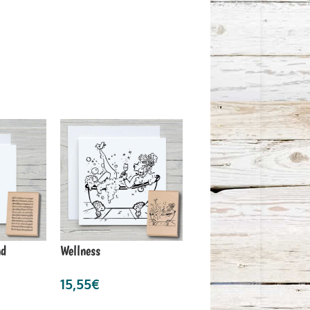
nd
Wellness
15,55
€