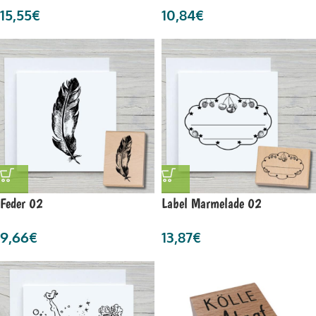
15,55
€
10,84
€
Feder 02
Label Marmelade 02
9,66
€
13,87
€