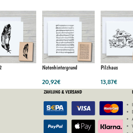
2
Notenhintergrund
Pilzhaus
20,92
€
13,87
€
ZAHLUNG & VERSAND