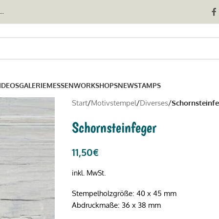
..
IDEOS
GALERIE
MESSEN
WORKSHOPS
NEWSTAMPS
Start
/
Motivstempel
/
Diverses
/
Schornsteinf
Schornsteinfeger
11,50
€
inkl. MwSt.
Stempelholzgröße: 40 x 45 mm
Abdruckmaße: 36 x 38 mm