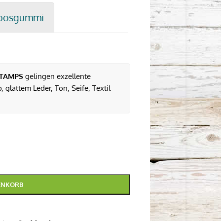
oosgummi
TAMPS
gelingen exzellente
 glattem Leder, Ton, Seife, Textil
ENKORB