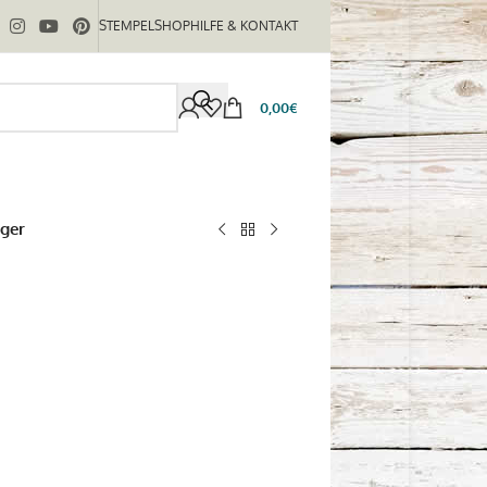
STEMPELSHOP
HILFE & KONTAKT
0,00
€
eger