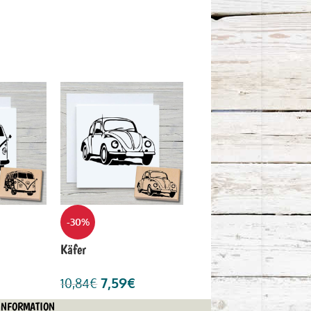
-30%
Käfer
7,59
€
10,84
€
INFORMATION