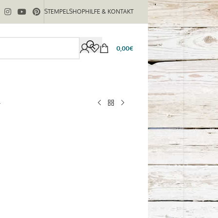
STEMPELSHOP
HILFE & KONTAKT
0,00
€
4