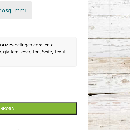
oosgummi
TAMPS
gelingen exzellente
 glattem Leder, Ton, Seife, Textil
ENKORB