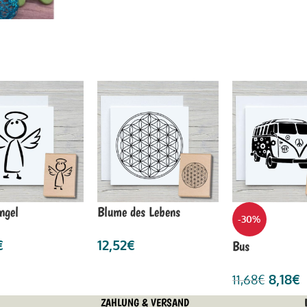
ngel
Blume des Lebens
-30%
€
12,52
€
Bus
8,18
€
11,68
€
ZAHLUNG & VERSAND