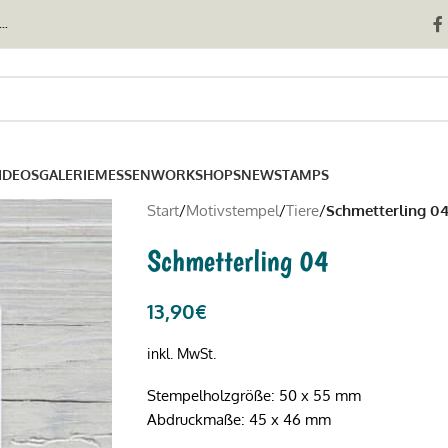
..
IDEOS
GALERIE
MESSEN
WORKSHOPS
NEWSTAMPS
Start
/
Motivstempel
/
Tiere
/
Schmetterling 0
Schmetterling 04
13,90
€
inkl. MwSt.
Stempelholzgröße: 50 x 55 mm
Abdruckmaße: 45 x 46 mm