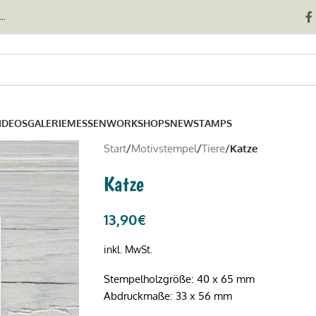
..
IDEOS
GALERIE
MESSEN
WORKSHOPS
NEWSTAMPS
Start
/
Motivstempel
/
Tiere
/
Katze
Katze
13,90
€
inkl. MwSt.
Stempelholzgröße: 40 x 65 mm
Abdruckmaße: 33 x 56 mm