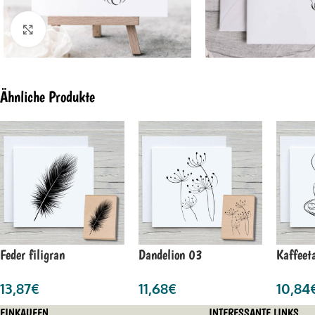
Click to enlarge
Ähnliche Produkte
Feder filigran
Dandelion 03
Kaffeet
13,87
€
11,68
€
10,84
EINKAUFEN
INTERESSANTE LINKS