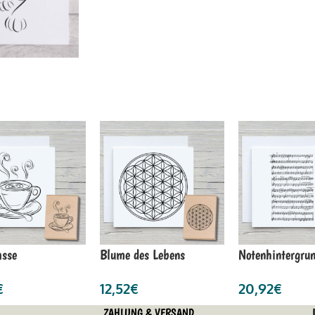
asse
Blume des Lebens
Notenhintergru
€
12,52
€
20,92
€
ZAHLUNG & VERSAND