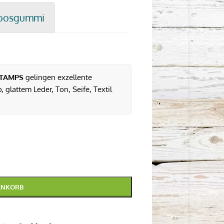
oosgummi
TAMPS
gelingen exzellente
 glattem Leder, Ton, Seife, Textil
ENKORB