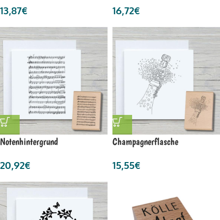
13,87
€
16,72
€
Notenhintergrund
Champagnerflasche
20,92
€
15,55
€