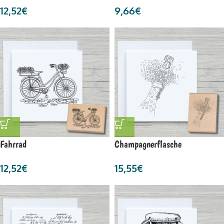
12,52
€
9,66
€
Fahrrad
Champagnerflasche
12,52
€
15,55
€