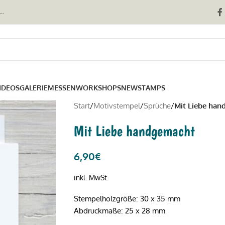
..
IDEOS
GALERIE
MESSEN
WORKSHOPS
NEWSTAMPS
Start
/
Motivstempel
/
Sprüche
/
Mit Liebe ha
Mit Liebe handgemacht
6,90
€
inkl. MwSt.
Stempelholzgröße: 30 x 35 mm
Abdruckmaße: 25 x 28 mm