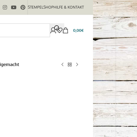
STEMPELSHOP
HILFE & KONTAKT
0,00
€
ndgemacht