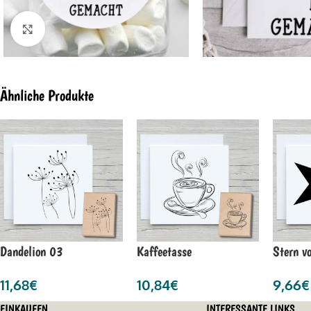
Click to enlarge
Ähnliche Produkte
Dandelion 03
Kaffeetasse
Stern vo
11,68
€
10,84
€
9,66
€
EINKAUFEN
INTERESSANTE LINKS