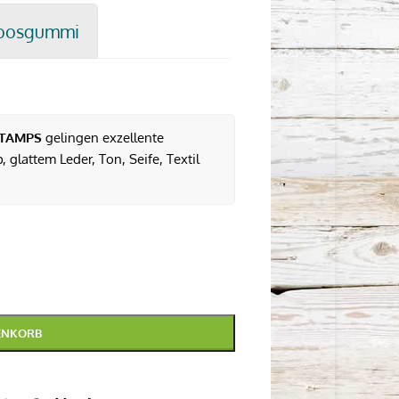
oosgummi
TAMPS
gelingen exzellente
 glattem Leder, Ton, Seife, Textil
ENKORB