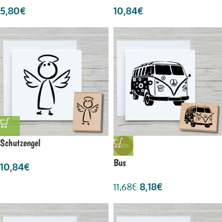
5,80
€
10,84
€
Schutzengel
-30%
Bus
10,84
€
8,18
€
11,68
€