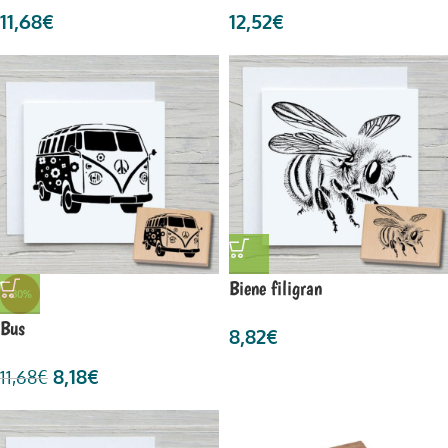
11,68
€
12,52
€
Biene filigran
-30%
Bus
8,82
€
8,18
€
11,68
€