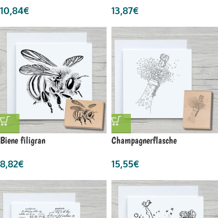
10,84
€
13,87
€
Biene filigran
Champagnerflasche
8,82
€
15,55
€