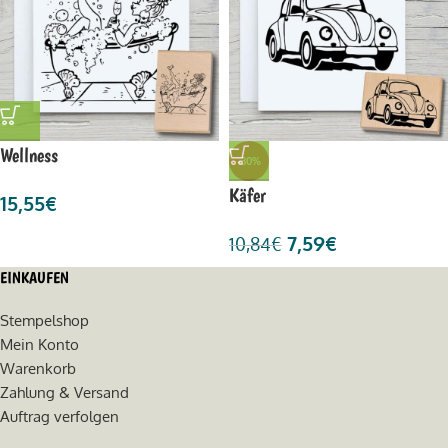
Wellness
-30%
Käfer
15,55
€
7,59
€
10,84
€
EINKAUFEN
Stempelshop
Mein Konto
Warenkorb
Zahlung & Versand
Auftrag verfolgen