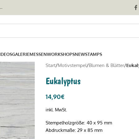
..
IDEOS
GALERIE
MESSEN
WORKSHOPS
NEWSTAMPS
Start
/
Motivstempel
/
Blumen & Blätter
/
Eukal
Eukalyptus
14,90
€
inkl. MwSt.
Stempelholzgröße: 40 x 95 mm
Abdruckmaße: 29 x 85 mm