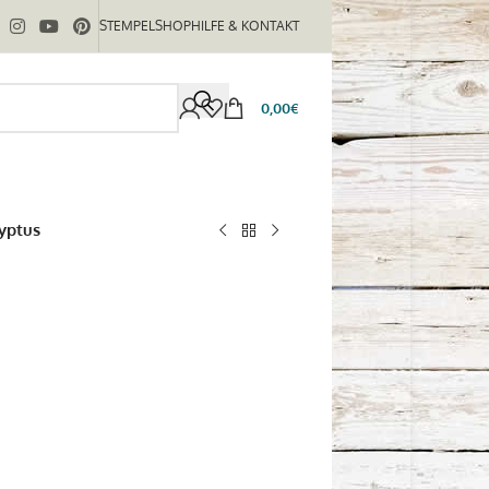
STEMPELSHOP
HILFE & KONTAKT
0,00
€
yptus