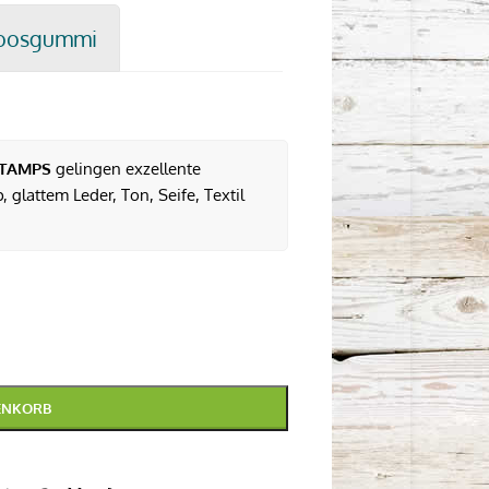
oosgummi
TAMPS
gelingen exzellente
 glattem Leder, Ton, Seife, Textil
ENKORB