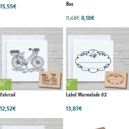
Bus
15,55
€
8,18
€
11,68
€
Fahrrad
Label Marmelade 02
12,52
€
13,87
€