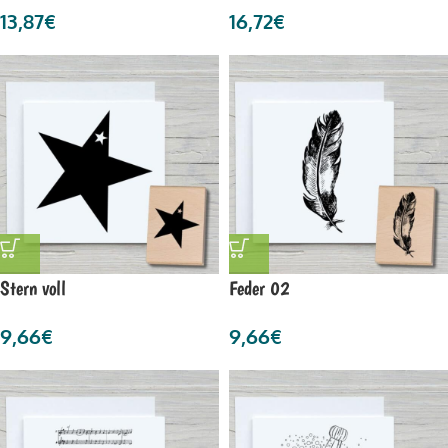
13,87
€
16,72
€
Stern voll
Feder 02
9,66
€
9,66
€