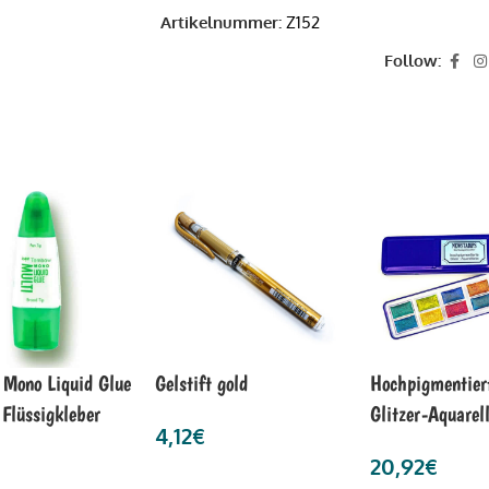
Artikelnummer:
Z152
Follow:
Mono Liquid Glue
Gelstift gold
Hochpigmentier
 Flüssigkleber
Glitzer-Aquarel
4,12
€
20,92
€