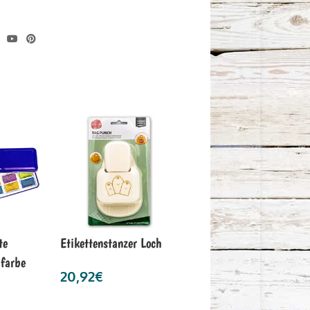
te
Etikettenstanzer Loch
lfarbe
20,92
€