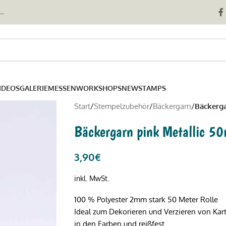
..
IDEOS
GALERIE
MESSEN
WORKSHOPS
NEWSTAMPS
Start
/
Stempelzubehör
/
Bäckergarn
/
Bäckerga
Bäckergarn pink Metallic 5
3,90
€
inkl. MwSt.
100 % Polyester 2mm stark 50 Meter Rolle
Ideal zum Dekorieren und Verzieren von Karte
in den Farben und reißfest.